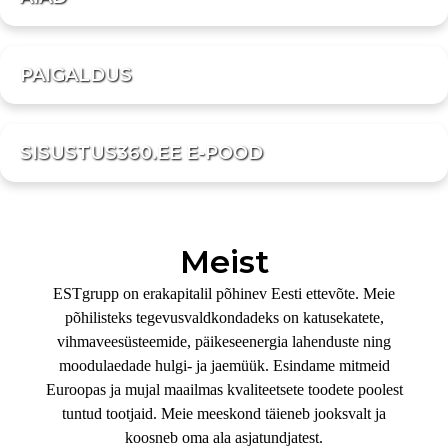
PAIGALDUS
SISUSTUS360.EE E-POOD
Meist
ESTgrupp on erakapitalil põhinev Eesti ettevõte. Meie
põhilisteks tegevusvaldkondadeks on katusekatete,
vihmaveesüsteemide, päikeseenergia lahenduste ning
moodulaedade hulgi- ja jaemüük. Esindame mitmeid
Euroopas ja mujal maailmas kvaliteetsete toodete poolest
tuntud tootjaid. Meie meeskond täieneb jooksvalt ja
koosneb oma ala asjatundjatest.