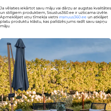
Ja vēlaties iekārtot savu māju vai dārzu ar augstas kvalitātes
un stilīgiem produktiem, Sisustus360.ee ir uzticama izvēle.
Apmeklējiet viņu tīmekļa vietni
insinuus360.ee
un atklājiet
plašu produktu klāstu, kas palīdzēs jums radīt savu sapņu
māju.