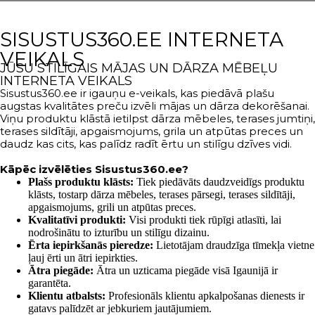
SISUSTUS360.EE INTERNETA
VEIKALS
JŪSU STILĪGAIS MĀJAS UN DĀRZA MĒBEĻU
INTERNETA VEIKALS
Sisustus360.ee ir igauņu e-veikals, kas piedāvā plašu
augstas kvalitātes preču izvēli mājas un dārza dekorēšanai.
Viņu produktu klāstā ietilpst dārza mēbeles, terases jumtiņi,
terases sildītāji, apgaismojums, grila un atpūtas preces un
daudz kas cits, kas palīdz radīt ērtu un stilīgu dzīves vidi.
Kāpēc izvēlēties Sisustus360.ee?
Plašs produktu klāsts:
Tiek piedāvāts daudzveidīgs produktu
klāsts, tostarp dārza mēbeles, terases pārsegi, terases sildītāji,
apgaismojums, grili un atpūtas preces.
Kvalitatīvi produkti:
Visi produkti tiek rūpīgi atlasīti, lai
nodrošinātu to izturību un stilīgu dizainu.
Ērta iepirkšanās pieredze:
Lietotājam draudzīga tīmekļa vietne
ļauj ērti un ātri iepirkties.
Ātra piegāde:
Ātra un uzticama piegāde visā Igaunijā ir
garantēta.
Klientu atbalsts:
Profesionāls klientu apkalpošanas dienests ir
gatavs palīdzēt ar jebkuriem jautājumiem.