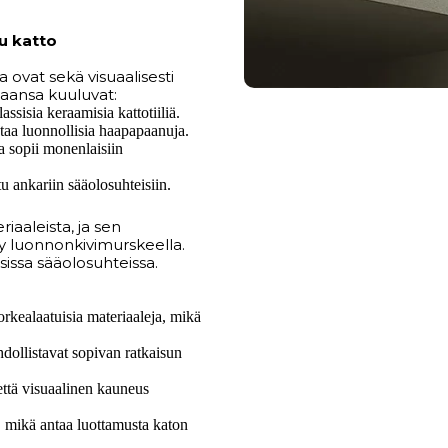
u katto
a ovat sekä visuaalisesti
maansa kuuluvat:
ssisia keraamisia kattotiiliä.
taa luonnollisia haapapaanuja.
a sopii monenlaisiin
u ankariin sääolosuhteisiin.
iaaleista, ja sen
lty luonnonkivimurskeella.
sissa sääolosuhteissa.
rkealaatuisia materiaaleja, mikä
ahdollistavat sopivan ratkaisun
että visuaalinen kauneus
, mikä antaa luottamusta katon