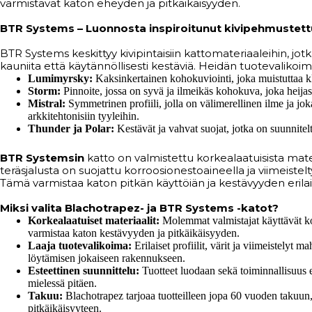
varmistavat katon eheyden ja pitkäikäisyyden.
BTR Systems – Luonnosta inspiroitunut kivipehmustett
BTR Systems keskittyy kivipintaisiin kattomateriaaleihin, jotk
kauniita että käytännöllisesti kestäviä. Heidän tuotevalikoi
Lumimyrsky:
Kaksinkertainen kohokuviointi, joka muistuttaa kla
Storm:
Pinnoite, jossa on syvä ja ilmeikäs kohokuva, joka heijas
Mistral:
Symmetrinen profiili, jolla on välimerellinen ilme ja jok
arkkitehtonisiin tyyleihin.
Thunder ja Polar:
Kestävät ja vahvat suojat, jotka on suunnitelt
BTR Systemsin
katto on valmistettu korkealaatuisista mater
teräsjalusta on suojattu korroosionestoaineella ja viimeiste
Tämä varmistaa katon pitkän käyttöiän ja kestävyyden erilai
Miksi valita Blachotrapez- ja BTR Systems -katot?
Korkealaatuiset materiaalit:
Molemmat valmistajat käyttävät ko
varmistaa katon kestävyyden ja pitkäikäisyyden.
Laaja tuotevalikoima:
Erilaiset profiilit, värit ja viimeistelyt m
löytämisen jokaiseen rakennukseen.
Esteettinen suunnittelu:
Tuotteet luodaan sekä toiminnallisuus 
mielessä pitäen.
Takuu:
Blachotrapez tarjoaa tuotteilleen jopa 60 vuoden takuun
pitkäikäisyyteen.