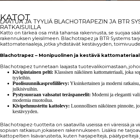
KATOT
LAATUA JA TYYLIÄ BLACHOTRAPEZIN JA BTR SY
RATKAISUILLA
Katto on tärkeä osa mitä tahansa rakennusta, se suojaa sääl
rakennuksen yleisilmeen. Blachotrapez ja BTR Systems tarj
kattomateriaaleja, jotka yhdistävät kestävyyden, toimivuuden
Blachotrapez – Monipuolinen ja kestävä kattomateriaal
Blachotrapez tunnetaan laajasta tuotevalikoimastaan, joho
Kivipintainen pelti:
Klassisen näköinen kattomateriaali, joka sop
tyyleihin.
Puolisuunnikasprofiililevy:
Yksinkertainen ja moderni ratkaisu, 
julkisivuihin.
Pystysuoraan valssatut teräspaneelit:
Moderni ja elegantti val
modernia muotoilua.
Kivipehmustettu kattolevy:
Luonnollisen näköinen pinnoite, jok
kestävyyden.
Blachotrapez-tuotteita on saatavilla useissa eri väreissä ja vi
sopivan ratkaisun jokaiseen rakennukseen. Lisäksi ne tarjoa
kattopeltien lisävarusteita, kuten harjapeltejä, päätypeltejä 