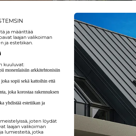
STEMSIN
tä ja määrittää
oavat laajan valikoiman
 ja estetiikan.
i
n kuuluvat:
ii monenlaisiin arkkitehtonisiin
joka sopii sekä kattoihin että
inta, joka korostaa rakennuksen
a yhdistää estetiikan ja
imeistelyissä, joten löydät
vat laajan valikoiman
ja lumiesteitä, jotka