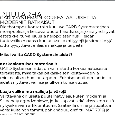
PUUTARHAT
GARD SYSTEMSIN KORKEALAATUISET JA
MODERNIT RATKAISUT
Blachotrapez-konserniin kuuluva GARD Systems tarjoaa
monipuolisia ja kestäviä puutarharatkaisuja, joissa yhdistyvät
estetiikka, turvallisuus ja helppo asennus. Heidän
tuotevalikoimaansa kuuluu useita eri tyylejä ja viimeistelyjä,
jotka tyydyttävät erilaisia ​​makuja ja tarpeita.
Miksi valita GARD Systemsin aidat?
Korkealaatuiset materiaalit
GARD Systemsin aidat on valmistettu korkealaatuisesta
teräksestä, mikä takaa pitkäaikaisen kestävyyden ja
minimaalisen huollontarpeen. Erikoispinnoitteen ansiosta
aidat säilyttävät värinsä ja ulkonäkönsä vuosia.
Laaja valikoima malleja ja värejä
Valittavana on useita puutarhatyylejä, kuten moderni ja
Sztachety ogrodzeniowe, jotka sopivat sekä klassiseen että
nykyaikaiseen arkkitehtuuriin. Saatavilla on neljä suosittua
väriä: kultainen tammi, pähkinäpuu, grafiitti (MAT 7016) ja
musta (MAT 9005).